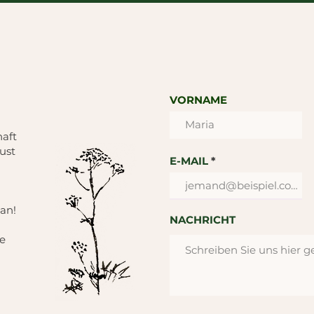
VORNAME
haft
ust
E-MAIL
 an!
NACHRICHT
e