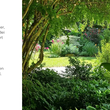
er,
Bei
rt
en
,